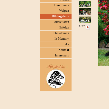
Hündinnen
Welpen
Bildergalerie
Aktivitäten
1/37
Erfolge
Showleinen
In Memory
Links
Kontakt
Impressum