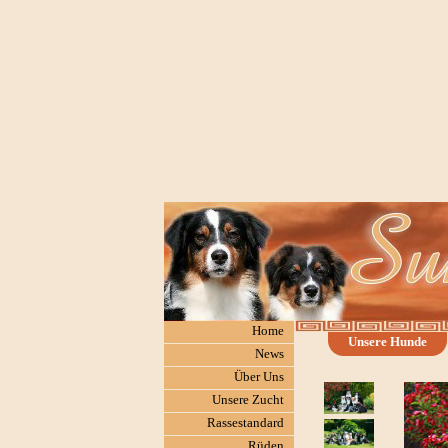
Home
Unsere Hunde
News
Über Uns
Unsere Zucht
Rassestandard
Rüden