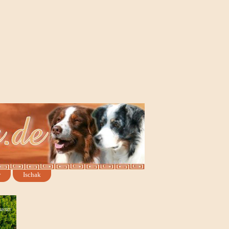
w
Ischak